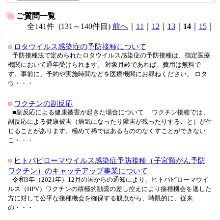
ご質問一覧
全141件 (131～140件目)
前へ
｜
11
｜
12
｜
13
｜
14
｜
15
｜
ロタウイルス感染症の予防接種について
予防接種法で定められたロタウイルス感染症の予防接種は、指定医療
機関において通年受けられます。 対象月齢であれば、費用は無料で
す。事前に、予約や実施時間などを医療機関にお尋ねください。 ロタ
ウ・・・
ワクチンの副反応
■副反応による健康被害が起きた場合について ワクチン接種では、
副反応による健康被害（病気になったり障害が残ったりすること）が生
じることがあります。極めて稀ではあるもののなくすことができない
こ・・・
ヒトパピローマウイルス感染症予防接種（子宮頸がん予防
ワクチン）のキャッチアップ事業について
令和3年（2021年）12月の国からの通知により、ヒトパピローマウイ
ルス（HPV）ワクチンの積極的勧奨の差し控えにより接種機会を逃した
方に対して公平な接種機会を確保する観点から、時限的に、従来
の・・・