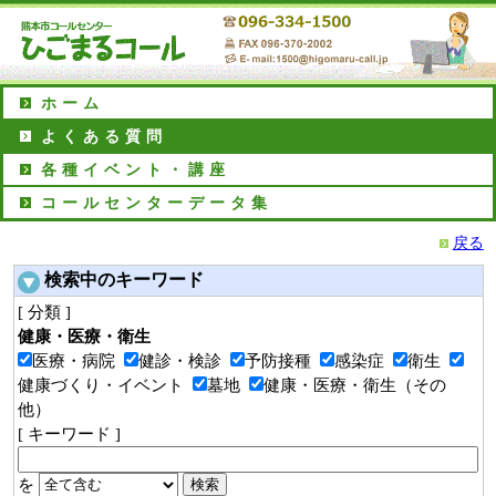
ホーム
よくある質問
各種イベント・講座
コールセンターデータ集
戻る
検索中のキーワード
[ 分類 ]
健康・医療・衛生
医療・病院
健診・検診
予防接種
感染症
衛生
健康づくり・イベント
墓地
健康・医療・衛生（その
他）
[ キーワード ]
を