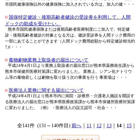
市国民健康保険以外の健康保険に加入されている方は、加入の健・・・
国保特定健診・後期高齢者健診の受診券を利用して、人間
ドックの助成を受けたい。
熊本市国民健康保険または後期高齢者医療制度にご加入で、特定健
診・後期高齢者健診の対象となる方は、健診受診券を人間ドック費用の
一部にあてることができます（人間ドック費用総額から特定健診相当約
7,0・・・
毒物劇物業務上取扱者の届出について
平成24年4月1日より業務上取扱者の届出窓口が熊本県薬務衛生課から
熊本市保健所医療対策課に変わりました。 業務上、シアン化ナトリウ
ム等の毒物若しくは劇物を取り扱う次の事業を行う 事業場は・・・
医療法人業務に関する届出について
平成24年4月1日より熊本市内に病院・診療所・介護老人施設を開設す
る医療法人の届出窓口が熊本県医療政策課から熊本市保健所医療対策課
に変わりました。 （例） ・医療法人の設立認可 ・社会・・・
全141件 (131～140件目)
前へ
｜
11
｜
12
｜
13
｜
14
｜
15
｜