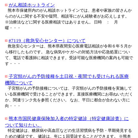
がん相談ホットライン
熊本市保健所内のがん相談ホットラインでは、患者や家族の皆さんか
らのがんに関する不安や疑問、相談等にがん経験者がお応えします。
※治療法などに関する医療相談ではありません。 日時 ： 月
曜・・・
#7119（救急安心センター）について
救急安心センターは、熊本県夜間安心医療電話相談が令和６年５月か
ら移行したものです。 急な病気やケガへの対処方法や応急処置につい
て、電話で看護師に相談できます。受診可能な医療機関の案内も可能で
す・・・
子宮頸がんの予防接種を土日祝・夜間でも受けられる医療
機関について
子宮頸がんの予防接種については、子宮頸がんの予防接種を実施して
いる医療機関で受けることができます。直接医療機関にお尋ねいただく
か、関連リンク先を参照ください。 なお、平日に都合が合わない方に
向・・・
熊本市国民健康保険加入者の特定健診（特定健康診査）に
ついて知りたい。
特定健診は、糖尿病や高血圧などの生活習慣病を予防・早期発見する
ための健診です。 健診は、年に１回受診することができます。 ※熊本