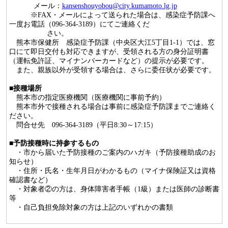
メール：
kansenshouyobou@city.kumamoto.lg.jp
※FAX・メールによって送られた場合は、感染症予防課へ
一度お電話（096-364-3189）にてご連絡くだ
さい。
熊本市保健所 感染症予防課（中央区大江5丁目1-1）では、窓
口にて即日交付も対応できますが、受領される方の身分証明書
（運転免許証、マイナンバーカードなど）の提示が必要です。
また、親族以外が受領する場合は、さらに委任状が必要です。
■
接種場所
熊本市の指定医療機関（医療機関に事前予約）
熊本市外で接種される場合は事前に感染症予防課までご連絡く
ださい。
問合せ先 096-364-3189（平日8:30～17:15）
■
予防接種時に持参するもの
・市から届いた予防接種のご案内のハガキ（予防接種助成のお
知らせ）
・住所・氏名・生年月日がわかるもの（マイナ保険証又は資格
確認書など）
・対象者②の方は、身体障害者手帳（1級）または医師の診断書
等
・自己負担免除対象の方は上記のいずれかの書類