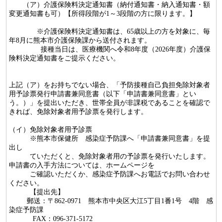
（ア）介護保険料決定通知書（納付通知書・納入通知書・額
変更通知書も可）【所得段階が1～3段階の方に限ります。】
※介護保険料決定通知書は、65歳以上の方を対象に、毎
年8月に熊本市介護保険課から送付されます。
接種当日は、医療機関へ令和8年度（2026年度）介護保
険料決定通知書をご提示ください。
上記（ア）をお持ちでない場合、「予防接種自己負担免除対象者
用予診票発行申請書兼同意書（以下「申請書兼同意書」とい
う。）」を提出いただき、世帯全員が非課税であることを確認で
きれば、免除対象者用予診票を発行します。
（イ）免除対象者用予診票
※熊本市保健所 感染症予防課へ「申請書兼同意書」を提
出し
ていただくと、免除対象者用の予診票を発行いたします。
申請書の入手方法については、ホームページを
ご確認いただくか、感染症予防課へお電話でお問い合わせ
ください。
【提出先】
郵送：〒862-0971 熊本市中央区大江5丁目1番1号 4階 感
染症予防課
FAX：096-371-5172