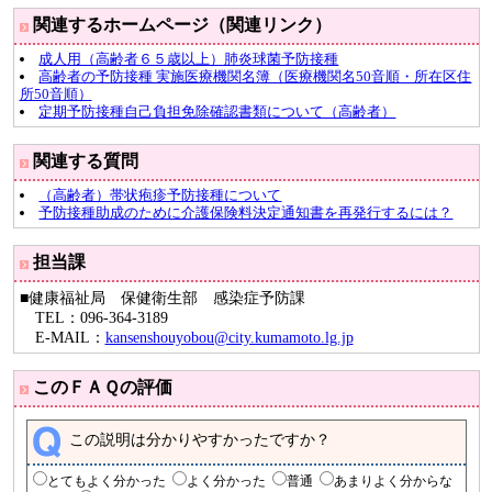
関連するホームページ（関連リンク）
成人用（高齢者６５歳以上）肺炎球菌予防接種
高齢者の予防接種 実施医療機関名簿（医療機関名50音順・所在区住
所50音順）
定期予防接種自己負担免除確認書類について（高齢者）
関連する質問
（高齢者）帯状疱疹予防接種について
予防接種助成のために介護保険料決定通知書を再発行するには？
担当課
■健康福祉局 保健衛生部 感染症予防課
TEL：096-364-3189
E-MAIL：
kansenshouyobou@city.kumamoto.lg.jp
このＦＡＱの評価
この説明は分かりやすかったですか？
とてもよく分かった
よく分かった
普通
あまりよく分からな