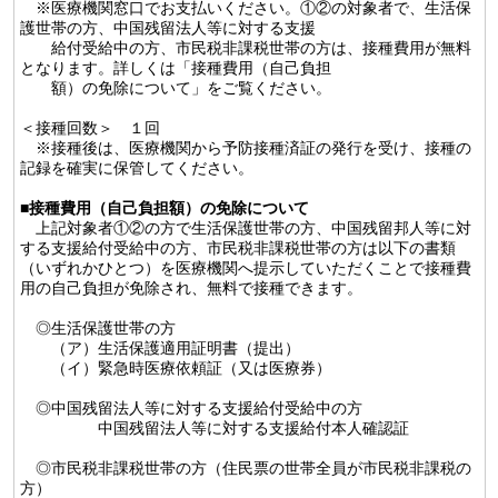
※医療機関窓口でお支払いください。①②の対象者で、生活保
護世帯の方、中国残留法人等に対する支援
給付受給中の方、市民税非課税世帯の方は、接種費用が無料
となります。詳しくは「接種費用（自己負担
額）の免除について」をご覧ください。
＜接種回数＞ １回
※接種後は、医療機関から予防接種済証の発行を受け、接種の
記録を確実に保管してください。
■
接種費用（自己負担額）の免除について
上記対象者①②の方で生活保護世帯の方、中国残留邦人等に対
する支援給付受給中の方、市民税非課税世帯の方は以下の書類
（いずれかひとつ）を医療機関へ提示していただくことで接種費
用の自己負担が免除され、無料で接種できます。
◎生活保護世帯の方
（ア）生活保護適用証明書（提出）
（イ）緊急時医療依頼証（又は医療券）
◎中国残留法人等に対する支援給付受給中の方
中国残留法人等に対する支援給付本人確認証
◎市民税非課税世帯の方（住民票の世帯全員が市民税非課税の
方）