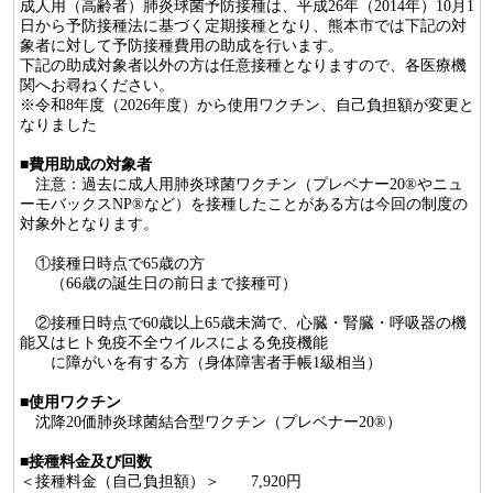
成人用（高齢者）肺炎球菌予防接種は、平成26年（2014年）10月1
日から予防接種法に基づく定期接種となり、熊本市では下記の対
象者に対して予防接種費用の助成を行います。
下記の助成対象者以外の方は任意接種となりますので、各医療機
関へお尋ねください。
※令和8年度（2026年度）から使用ワクチン、自己負担額が変更と
なりました
■
費用助成の対象者
注意：過去に成人用肺炎球菌ワクチン（プレベナー20®やニュ
ーモバックスNP®など）を接種したことがある方は今回の制度の
対象外となります。
①接種日時点で65歳の方
（66歳の誕生日の前日まで接種可）
②接種日時点で60歳以上65歳未満で、心臓・腎臓・呼吸器の機
能又はヒト免疫不全ウイルスによる免疫機能
に障がいを有する方（身体障害者手帳1級相当）
■
使用ワクチン
沈降20価肺炎球菌結合型ワクチン（プレベナー20®）
■
接種料金及び回数
＜接種料金（自己負担額）＞ 7,920円