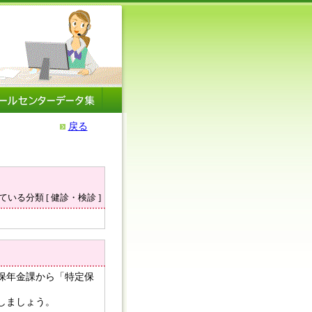
戻る
いる分類 [ 健診・検診 ]
保年金課から「特定保
しましょう。