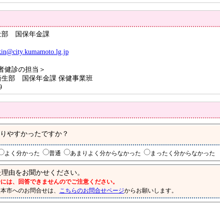
祉部 国保年金課
in@city.kumamoto.lg.jp
者健診の担当＞
生部 国保年金課 保健事業班
9
りやすかったですか？
よく分かった
普通
あまりよく分からなかった
まったく分からなかった
理由をお聞かせください。
には、回答できませんので
ご注意ください。
本市へのお問合せは、
こちらのお問合せページ
からお願いします。