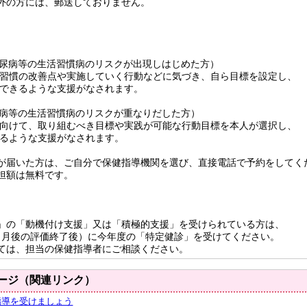
外の方には、郵送しておりません。
糖尿病等の生活習慣病のリスクが出現しはじめた方）
慣の改善点や実施していく行動などに気づき、自ら目標を設定し、
きるような支援がなされます。
尿病等の生活習慣病のリスクが重なりだした方）
けて、取り組むべき目標や実践が可能な行動目標を本人が選択し、
ような支援がなされます。
届いた方は、ご自分で保健指導機関を選び、直接電話で予約をしてく
無料です。
の「動機付け支援」又は「積極的支援」を受けられている方は、
月後の評価終了後）に今年度の「特定健診」を受けてください。
は、担当の保健指導者にご相談ください。
ージ（関連リンク）
指導を受けましょう