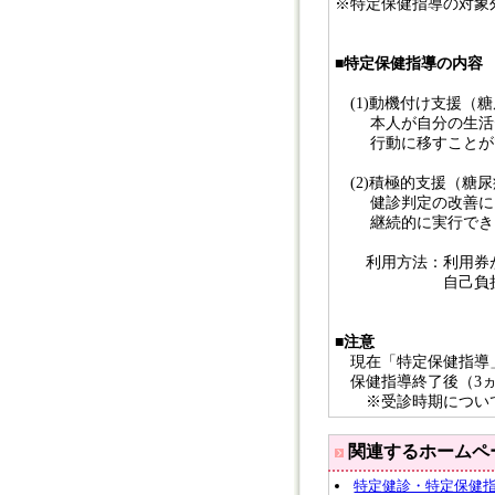
※特定保健指導の対象
■
特定保健指導の内容
(1)動機付け支援（
本人が自分の生活習
行動に移すことがで
(2)積極的支援（糖
健診判定の改善に向
継続的に実行できる
利用方法：利用券が
自己負担額は
■
注意
現在「特定保健指導」
保健指導終了後（3ヵ
※受診時期について
関連するホームペ
特定健診・特定保健