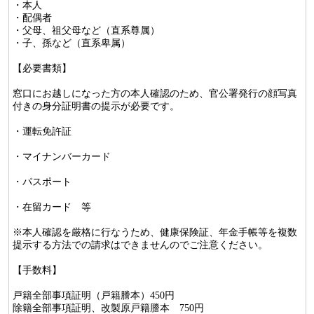
・本人
・配偶者
・父母、祖父母など（直系尊属）
・子、孫など（直系卑属）
【必要書類】
窓口にお越しになった方の本人確認のため、官公署発行の顔写真
付きの身分証明書の提示が必要です。
・運転免許証
・マイナンバーカード
・パスポート
・在留カード 等
※本人確認を厳格に行なうため、健康保険証、年金手帳等を複数
提示する方法での請求はできませんのでご注意ください。
【手数料】
戸籍全部事項証明（戸籍謄本）450円
除籍全部事項証明、改製原戸籍謄本 750円