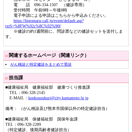
電 話 096-334-1507 （健診専用）
受付時間 午前8時～午後8時
電子申請による申請はこちらから申込みください。
https://higomaru-call.jp/event/default.asp?
txtS=%8FW%92c%8C%92%90f
※健診の約1週間前に、問診票などの健診セットを送付しま
す。
関連するホームページ（関連リンク）
がん検診と特定健診をまとめて受診
担当課
■健康福祉局 健康福祉部 健康づくり推進課
TEL：096-328-2145
E-MAIL：
kenkouzukuri@city.kumamoto.lg.jp
備考： （がん検診及び熊本市国保以外の特定健診担当）
■健康福祉局 保健福祉部 国保年金課
TEL：096-328-2289
（特定健診、後期高齢者健診担当）