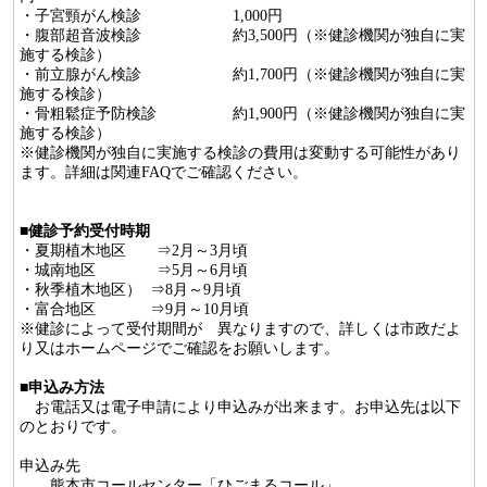
・子宮頸がん検診 1,000円
・腹部超音波検診 約3,500円（※健診機関が独自に実
施する検診）
・前立腺がん検診 約1,700円（※健診機関が独自に実
施する検診）
・骨粗鬆症予防検診 約1,900円（※健診機関が独自に実
施する検診）
※健診機関が独自に実施する検診の費用は変動する可能性があり
ます。詳細は関連FAQでご確認ください。
■
健診予約受付時期
・夏期植木地区 ⇒2月～3月頃
・城南地区 ⇒5月～6月頃
・秋季植木地区） ⇒8月～9月頃
・富合地区 ⇒9月～10月頃
※健診によって受付期間が 異なりますので、詳しくは市政だよ
り又はホームページでご確認をお願いします。
■
申込み方法
お電話又は電子申請により申込みが出来ます。お申込先は以下
のとおりです。
申込み先
熊本市コールセンター「ひごまるコール」