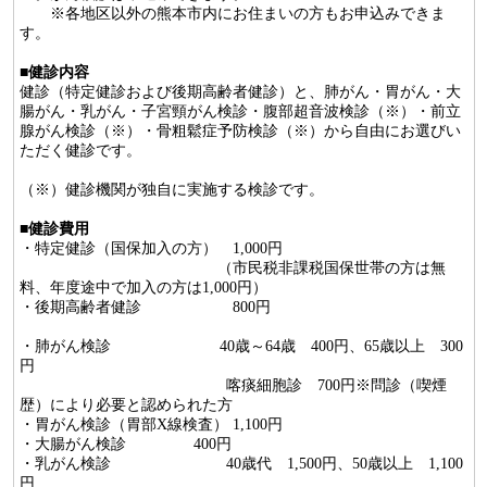
※各地区以外の熊本市内にお住まいの方もお申込みできま
す。
■
健診内容
健診（特定健診および後期高齢者健診）と、肺がん・胃がん・大
腸がん・乳がん・子宮頸がん検診・腹部超音波検診（※）・前立
腺がん検診（※）・骨粗鬆症予防検診（※）から自由にお選びい
ただく健診です。
（※）健診機関が独自に実施する検診です。
■
健診費用
・特定健診（国保加入の方） 1,000円
（市民税非課税国保世帯の方は無
料、年度途中で加入の方は1,000円）
・後期高齢者健診 800円
・肺がん検診 40歳～64歳 400円、65歳以上 300
円
喀痰細胞診 700円※問診（喫煙
歴）により必要と認められた方
・胃がん検診（胃部X線検査） 1,100円
・大腸がん検診 400円
・乳がん検診 40歳代 1,500円、50歳以上 1,100
円