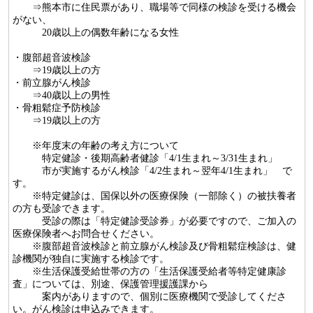
⇒熊本市に住民票があり、職場等で同様の検診を受ける機会
がない、
20歳以上の偶数年齢になる女性
・腹部超音波検診
⇒19歳以上の方
・前立腺がん検診
⇒40歳以上の男性
・骨粗鬆症予防検診
⇒19歳以上の方
※年度末の年齢の考え方について
特定健診・後期高齢者健診「4/1生まれ～3/31生まれ」
市が実施するがん検診「4/2生まれ～翌年4/1生まれ」 で
す。
※特定健診は、国保以外の医療保険（一部除く）の被扶養者
の方も受診できます。
受診の際は「特定健診受診券」が必要ですので、ご加入の
医療保険者へお問合せください。
※腹部超音波検診と前立腺がん検診及び骨粗鬆症検診は、健
診機関が独自に実施する検診です。
※生活保護受給世帯の方の「生活保護受給者等特定健康診
査」については、別途、保護管理援護課から
案内がありますので、個別に医療機関で受診してくださ
い。がん検診は申込みできます。