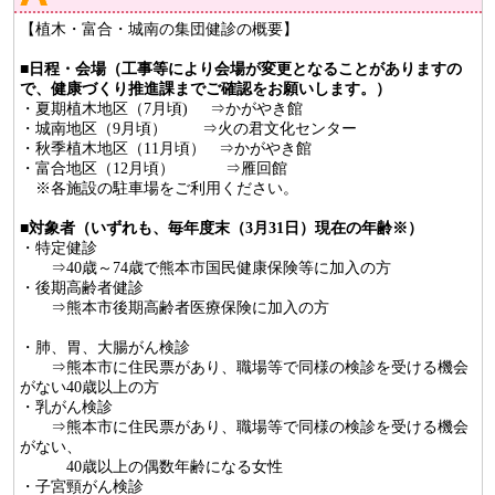
【植木・富合・城南の集団健診の概要】
■
日程・会場（工事等により会場が変更となることがありますの
で、健康づくり推進課までご確認をお願いします。）
・夏期植木地区（7月頃) ⇒かがやき館
・城南地区（9月頃） ⇒火の君文化センター
・秋季植木地区（11月頃） ⇒かがやき館
・富合地区（12月頃） ⇒雁回館
※各施設の駐車場をご利用ください。
■
対象者（いずれも、毎年度末（3月31日）現在の年齢※）
・特定健診
⇒40歳～74歳で熊本市国民健康保険等に加入の方
・後期高齢者健診
⇒熊本市後期高齢者医療保険に加入の方
・肺、胃、大腸がん検診
⇒熊本市に住民票があり、職場等で同様の検診を受ける機会
がない40歳以上の方
・乳がん検診
⇒熊本市に住民票があり、職場等で同様の検診を受ける機会
がない、
40歳以上の偶数年齢になる女性
・子宮頸がん検診