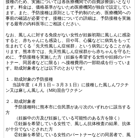
接種のため、実施については各医療機関での自費診療扱いとなり
ます。料金は、価格基準がないため医療機関が独自で設定してい
ます。また、予防接種は原則として予約制のため、医療機関への
事前の確認が必要です。接種についての詳細は、予防接種を実施
する最寄の内科医等にご相談ください。
なお、風しんに対する免疫がない女性が妊娠初期に風しんに感染
すると、赤ちゃんにも感染し、目や耳、心臓などに病気をもって
生まれてくる「先天性風しん症候群」という病気になることがあ
ります。熊本市では、先天性風しん症候群から赤ちゃんを守るた
めに、予防接種を実施した方（妊娠を希望する女性や妊婦のパー
トナー、同居者などに限る）へ接種費用の一部助成を行っていま
す。助成対象者などは以下のとおりです。
１．助成対象の予防接種
当該年度（４月１日～３月３１日）に接種した風しんワクチ
ン又は麻しん風しん（MR)混合ワクチン
２．助成対象者
予防接種時に熊本市に住民票があり次のいずれかに該当する
方
（妊娠中の方及び妊娠している可能性のある方を除く）
①妊娠を希望している女性で、風しん抗体検査の結果、抗体
が十分でないとされた方
②妊娠を希望している女性のパートナーなどの同居者で、風