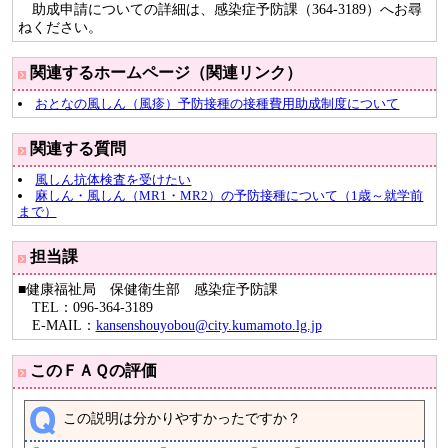
助成申請についての詳細は、感染症予防課（364-3189）へお尋
ねください。
関連するホームページ（関連リンク）
おとなの風しん（風疹）予防接種の接種費用助成制度について
関連する質問
風しん抗体検査を受けたい
麻しん・風しん（MR1・MR2）の予防接種について（1歳～就学前
まで）
担当課
■健康福祉局 保健衛生部 感染症予防課
TEL：096-364-3189
E-MAIL：
kansenshouyobou@city.kumamoto.lg.jp
このＦＡＱの評価
この説明は分かりやすかったですか？