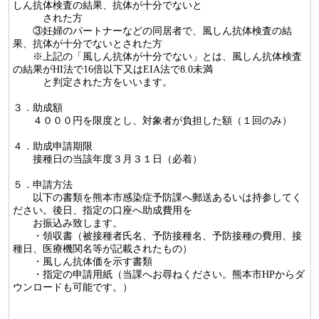
しん抗体検査の結果、抗体が十分でないと
された方
③妊婦のパートナーなどの同居者で、風しん抗体検査の結
果、抗体が十分でないとされた方
※上記の「風しん抗体が十分でない」とは、風しん抗体検査
の結果がHI法で16倍以下又はEIA法で8.0未満
と判定された方をいいます。
３．助成額
４０００円を限度とし、対象者が負担した額（１回のみ）
４．助成申請期限
接種日の当該年度３月３１日（必着）
５．申請方法
以下の書類を熊本市感染症予防課へ郵送あるいは持参してく
ださい。後日、指定の口座へ助成費用を
お振込み致します。
・領収書（被接種者氏名、予防接種名、予防接種の費用、接
種日、医療機関名等が記載されたもの）
・風しん抗体価を示す書類
・指定の申請用紙（当課へお尋ねください。熊本市HPからダ
ウンロードも可能です。）